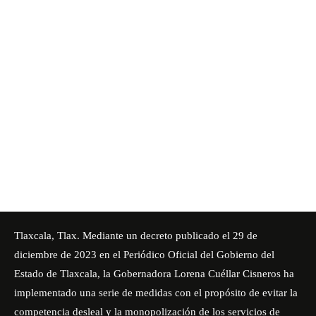
Tlaxcala, Tlax. Mediante un decreto publicado el 29 de
diciembre de 2023 en el Periódico Oficial del Gobierno del
Estado de Tlaxcala, la Gobernadora
Lorena Cuéllar Cisneros
ha
implementado una serie de medidas con el propósito de evitar la
competencia desleal y la monopolización de los servicios de