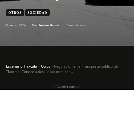
OTROS
SOCIEDAD
8 enero, 2024
2
min. lectura
Por
Jordan Bernal
Escenario Tlaxcala
Otros
Regulación en el transporte público de
Tlaxcala: Conoce a detalle las medidas...
- Advertisement -