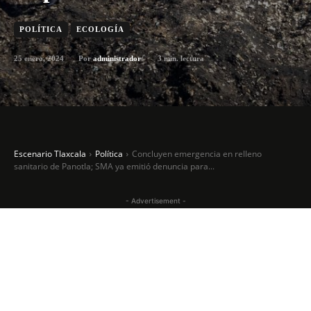
POLÍTICA
ECOLOGÍA
25 enero, 2024
3
min. lectura
Por
administrador
Escenario Tlaxcala
Política
Concluyen emergencia en relleno
sanitario de Panotla; SMA ya emitió denuncia para...
- Advertisement -