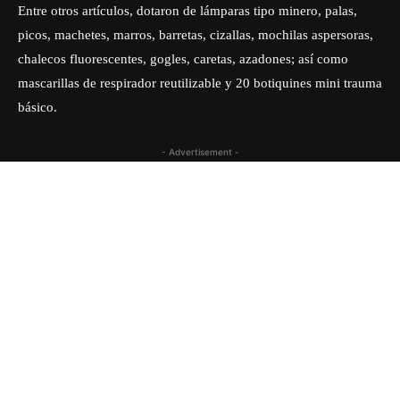
Entre otros artículos, dotaron de lámparas tipo minero, palas,
picos, machetes, marros, barretas, cizallas, mochilas aspersoras,
chalecos fluorescentes, gogles, caretas, azadones; así como
mascarillas de respirador reutilizable y 20 botiquines mini trauma
básico.
- Advertisement -