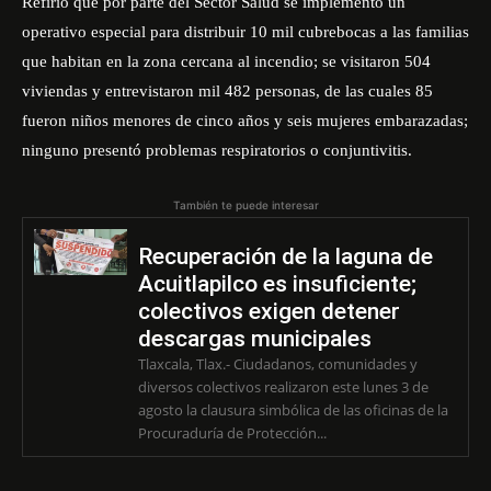
Refirió que por parte del Sector Salud se implementó un
operativo especial para distribuir 10 mil cubrebocas a las familias
que habitan en la zona cercana al incendio; se visitaron 504
viviendas y entrevistaron mil 482 personas, de las cuales 85
fueron niños menores de cinco años y seis mujeres embarazadas;
ninguno presentó problemas respiratorios o conjuntivitis.
También te puede interesar
Recuperación de la laguna de
Acuitlapilco es insuficiente;
colectivos exigen detener
descargas municipales
Tlaxcala, Tlax.- Ciudadanos, comunidades y
diversos colectivos realizaron este lunes 3 de
agosto la clausura simbólica de las oficinas de la
Procuraduría de Protección...