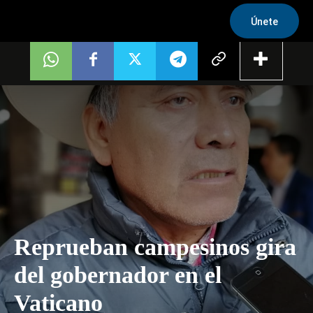
Únete
Reprueban campesinos gira
del gobernador en el
Vaticano