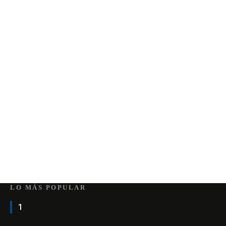
LO MÁS POPULAR
1