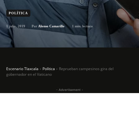
POLÍTICA
1 julio, 2019
1
min. lectura
Por
Alonso Camarillo
Escenario Tlaxcala
Política
Reprueban campesinos gira del
gobernador en el Vaticano
- Advertisement -