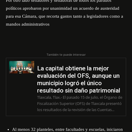
Por otro lado senadores y senadoras de todos los partidos
políticos aprobaron por unanimidad un acuerdo de austeridad
para esa Cámara, que recorta gastos tanto a legisladores como a
mandos administrativos
También te puede interesar
La capital obtiene la mejor
evaluación del OFS, aunque un
municipio logró el único
resultado sin daño patrimonial
Tlaxcala, Tlax.- El pasado 15 de julio, el Órgano de
Fiscalización Superior (OFS) de Tlaxcala presentó
los resultados de la revisión de las Cuentas...
Al menos 32 planteles, entre facultades y escuelas, iniciaron