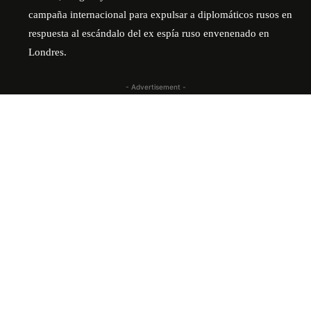
campaña internacional para expulsar a diplomáticos rusos en
respuesta al escándalo del ex espía ruso envenenado en
Londres.
- Advertisement -