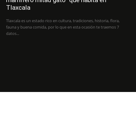
mamífero mitad gato” que habita en
Tlaxcala
Tlaxcala es un estado rico en cultura, tradiciones, historia, flora,
fauna y buena comida, por lo que en esta ocasión te traemos 7
datos...