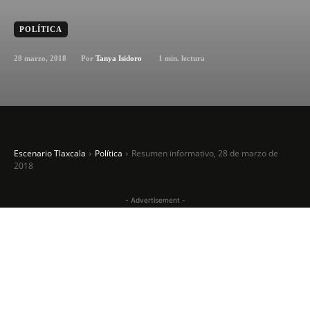
POLÍTICA
28 marzo, 2018
1
min. lectura
Por
Tanya Isidoro
Escenario Tlaxcala
Política
Resumen informativo, 28 de marzo de
2018
- Advertisement -