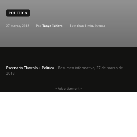
POLÍTICA
27 marzo, 2018
Less than 1
min. lectura
Por
Tanya Isidoro
Escenario Tlaxcala
Política
Resumen informativo, 27 de marzo de
2018
- Advertisement -