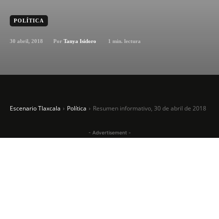
POLÍTICA
30 abril, 2018
1
min. lectura
Por
Tanya Isidoro
Escenario Tlaxcala
Política
Resumen informativo, 30 de abril de 2018
- Advertisement -