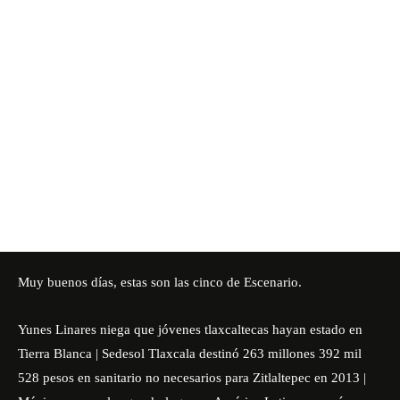
Muy buenos días, estas son las cinco de Escenario.
Yunes Linares niega que jóvenes tlaxcaltecas hayan estado en
Tierra Blanca | Sedesol Tlaxcala destinó 263 millones 392 mil
528 pesos en sanitario no necesarios para Zitlaltepec en 2013 |