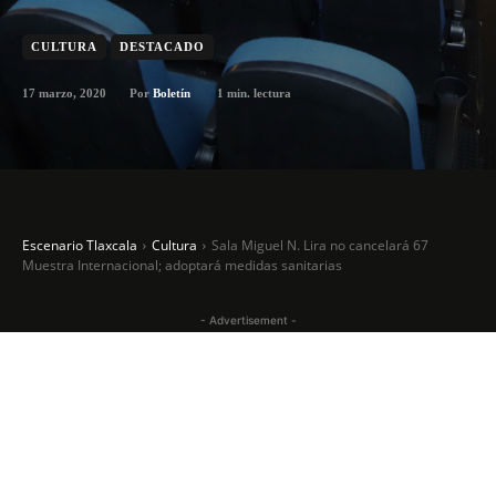
CULTURA
DESTACADO
17 marzo, 2020
1
min. lectura
Por
Boletín
Escenario Tlaxcala
Cultura
Sala Miguel N. Lira no cancelará 67
Muestra Internacional; adoptará medidas sanitarias
- Advertisement -