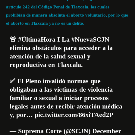
artículo 242 del Código Penal de Tlaxcala, los cuales
prohibían de manera absoluta el aborto voluntario, por lo que
el aborto en Tlaxcala ya no es un delito.
🚨
#ÚltimaHora
I La
#NuevaSCJN
elimina obstáculos para acceder a la
atención de la salud sexual y
reproductiva en Tlaxcala.
✅ El Pleno invalidó normas que
obligaban a las víctimas de violencia
familiar o sexual a iniciar procesos
legales antes de recibir atención médica
y, por…
pic.twitter.com/86xiTAed2P
— Suprema Corte (@SCJN)
December