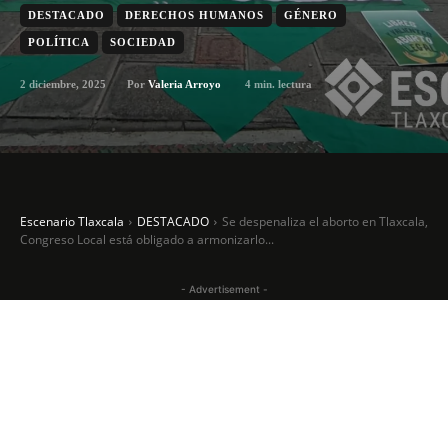
DESTACADO
DERECHOS HUMANOS
GÉNERO
POLÍTICA
SOCIEDAD
2 diciembre, 2025
4
min. lectura
Por
Valeria Arroyo
Escenario Tlaxcala
DESTACADO
Se despenaliza el aborto en Tlaxcala,
Congreso Local está obligado a armonizarlo...
- Advertisement -