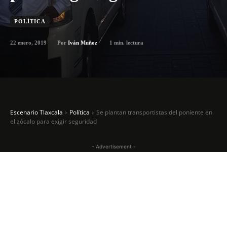
POLÍTICA
22 enero, 2019
1
min. lectura
Por
Iván Muñoz
Escenario Tlaxcala
Política
Se plantan transportistas del poniente en
el zócalo para exigir seguridad
- Advertisement -