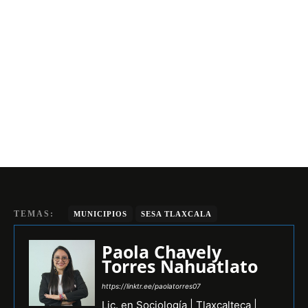
TEMAS:
MUNICIPIOS
SESA TLAXCALA
Paola Chavely
Torres Nahuatlato
https://linktr.ee/paolatorres07
Lic. en Sociología | Tlaxcalteca |