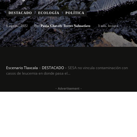
DESTACADO
ECOLOGÍA
POLÍTICA
8 agosto, 2022
3
min. lectura
Por
Paola Chavely Torres Nahuatlato
Escenario Tlaxcala
DESTACADO
SESA no vincula contaminación con
casos de leucemia en donde pasa el...
- Advertisement -