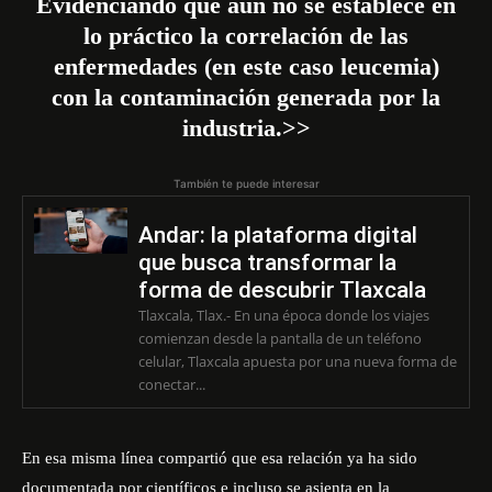
Evidenciando que aún no se establece en
lo práctico la correlación de las
enfermedades (en este caso leucemia)
con la contaminación generada por la
industria.>>
También te puede interesar
Andar: la plataforma digital
que busca transformar la
forma de descubrir Tlaxcala
Tlaxcala, Tlax.- En una época donde los viajes
comienzan desde la pantalla de un teléfono
celular, Tlaxcala apuesta por una nueva forma de
conectar...
En esa misma línea compartió que esa relación ya ha sido
documentada por científicos e incluso se asienta en la