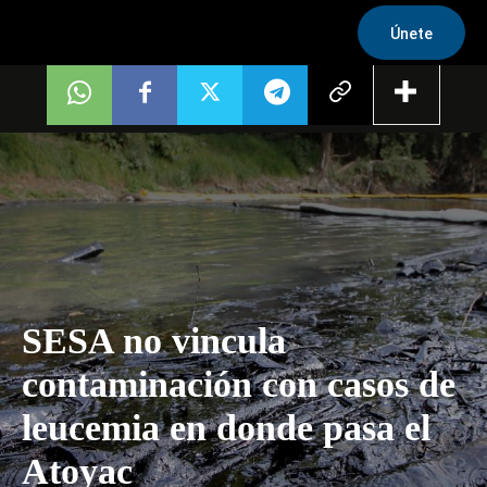
Únete
SESA no vincula
contaminación con casos de
leucemia en donde pasa el
Atoyac