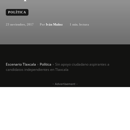
POLÍTICA
23 noviembre, 2017
1
min. lectura
Por
Iván Muñoz
Escenario Tlaxcala
Política
Sin apoyo ciudadano aspirantes a
candidatos independientes en Tlaxcala
- Advertisement -