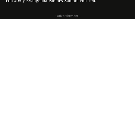
con 405 y Evangelina Paredes Zamora con 194.
- Advertisement -