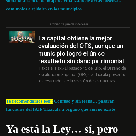
suma la ausencia de mapeo actualizado de áreas boscosas,
comunales o ejidales en los municipios.
También te puede interesar
La capital obtiene la mejor
evaluación del OFS, aunque un
municipio logró el único
resultado sin daño patrimonial
Tlaxcala, Tlax.- El pasado 15 de julio, el Órgano de
Fiscalización Superior (OFS) de Tlaxcala presentó
los resultados de la revisión de las Cuentas...
Te recomendamos leer:
Confuso y sin fecha… pasarán
funciones del IAIP Tlaxcala a órgano que aún no existe
Ya está la Ley… sí, pero