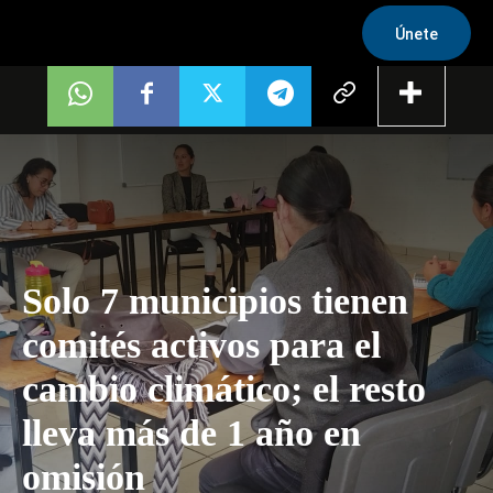
Únete
Solo 7 municipios tienen
comités activos para el
cambio climático; el resto
lleva más de 1 año en
omisión