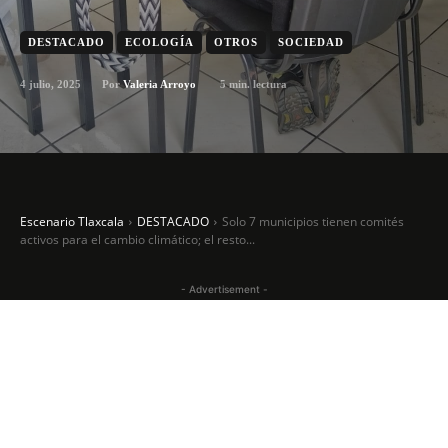
DESTACADO
ECOLOGÍA
OTROS
SOCIEDAD
4 julio, 2025
5
min. lectura
Por
Valeria Arroyo
Escenario Tlaxcala
DESTACADO
Solo 7 municipios tienen comités
activos para el cambio climático; el resto...
- Advertisement -