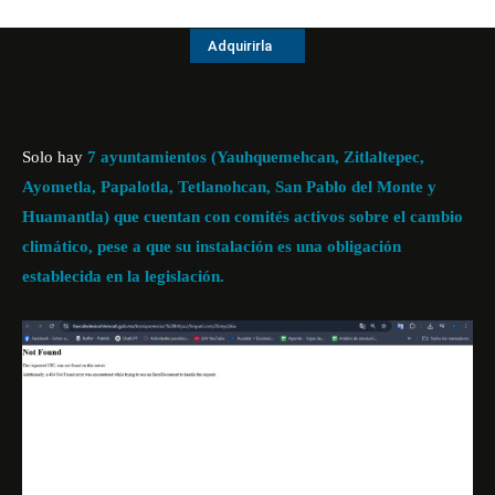
Adquirirla
Solo hay
7 ayuntamientos (Yauhquemehcan, Zitlaltepec,
Ayometla, Papalotla, Tetlanohcan, San Pablo del Monte y
Huamantla) que cuentan con comités activos sobre el cambio
climático,
pese a que su instalación es una obligación
establecida en la legislación.