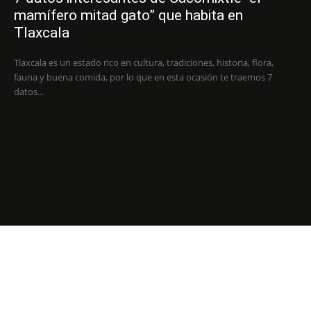
mamífero mitad gato” que habita en
Tlaxcala
Tlaxcala es un estado rico en cultura, tradiciones, historia, flora,
fauna y buena comida, por lo que en esta ocasión te traemos 7
datos...