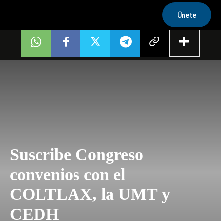
Únete
Suscribe Congreso
convenios con el
COLTLAX, la UMT y
CEDH