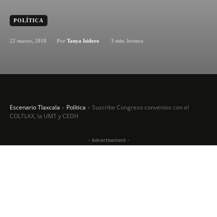
POLÍTICA
22 marzo, 2018
3
min. lectura
Por
Tanya Isidoro
Escenario Tlaxcala
Política
Suscribe Congreso convenios con el
COLTLAX, la UMT y CEDH
- Advertisement -