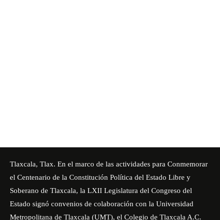
Tlaxcala, Tlax. En el marco de las actividades para Conmemorar
el Centenario de la Constitución Política del Estado Libre y
Soberano de Tlaxcala, la LXII Legislatura del Congreso del
Estado signó convenios de colaboración con la Universidad
Metropolitana de Tlaxcala (UMT), el Colegio de Tlaxcala A.C.