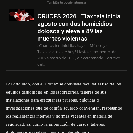
También te puede interesar
CRUCES 2026 | Tlaxcala inicia
agosto con dos homicidios
dolosos y eleva a 89 las
muertes violentas
¿Cuántos feminicidios hay en México y en
Tlaxcala al día de hoy? Hasta el momento, de
2015 a marzo de 2026, el Secretariado Ejecutivo
del...
Por otro lado, con el Coltlax se conviene facilitar el uso de los
equipos disponibles en los laboratorios, talleres de sus
instalaciones para efectuar las pruebas, prácticas o
investigaciones que de común acuerdo convengan, respetando
los reglamentos internos y normas vigentes en materia de
seguridad, así como la impartición de cursos, talleres,
diplomados y conferencias, por citar algunos.