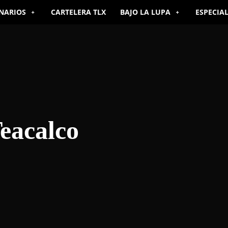
NARIOS
CARTELERA TLX
BAJO LA LUPA
ESPECIA
eacalco