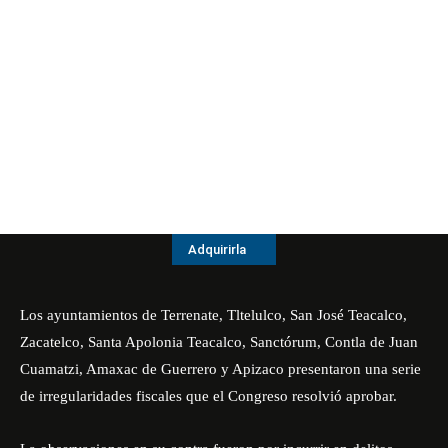
Adquirirla
Los ayuntamientos de Terrenate, Tltelulco, San José Teacalco,
Zacatelco, Santa Apolonia Teacalco, Sanctórum, Contla de Juan
Cuamatzi, Amaxac de Guerrero y Apizaco presentaron una serie
de irregularidades fiscales que el Congreso resolvió aprobar.