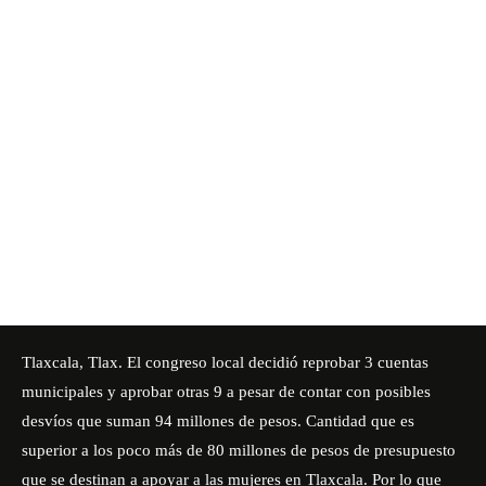
Tlaxcala, Tlax. El congreso local decidió reprobar 3 cuentas
municipales y aprobar otras 9 a pesar de contar con posibles
desvíos que suman 94 millones de pesos. Cantidad que es
superior a los poco más de 80 millones de pesos de presupuesto
que se destinan a apoyar a las mujeres en Tlaxcala. Por lo que