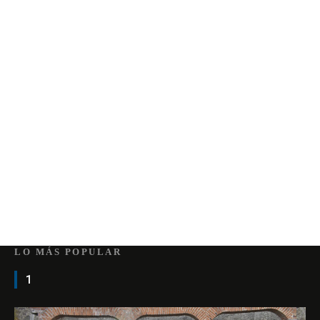
LO MÁS POPULAR
1