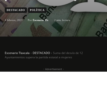
DESTACADO
POLÍTICA
4 febrero, 2021
2
min. lectura
Por
Escenario Tlx
Escenario Tlaxcala
DESTACADO
Suma del desvío de 12
Ayuntamientos supera la partida estatal a mujeres
- Advertisement -