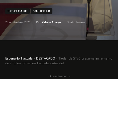
DESTACADO
SOCIEDAD
20 noviembre, 2025
3
min. lectura
Por
Valeria Arroyo
Escenario Tlaxcala
DESTACADO
Titular de STyC presume incremento
de empleo formal en Tlaxcala; datos del...
- Advertisement -