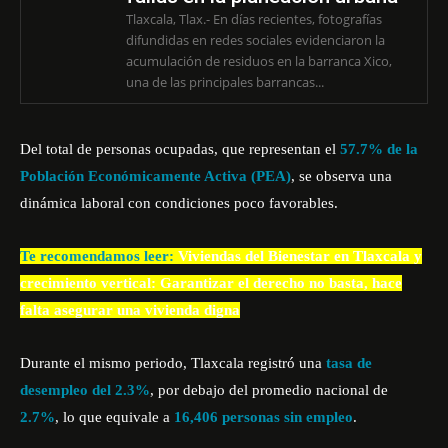
Tlaxcala, Tlax.- En días recientes, fotografías
difundidas en redes sociales evidenciaron la
acumulación de residuos en la barranca Xico,
una de las principales barrancas...
Del total de personas ocupadas, que representan el
57.7% de la
Población Económicamente Activa (PEA)
, se observa una
dinámica laboral con condiciones poco favorables.
Te recomendamos leer:
Viviendas del Bienestar en Tlaxcala y
crecimiento vertical: Garantizar el derecho no basta, hace
falta asegurar una vivienda digna
Durante el mismo periodo, Tlaxcala registró una
tasa de
desempleo del 2.3%
, por debajo del promedio nacional de
2.7%
, lo que equivale a
16,406 personas sin empleo
.