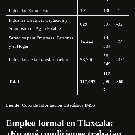
52
Industrias Extractivas
191
190
-1
Industria Eléctrica, Captación y
629
597
-32
Suministro de Agua Potable
Servicios para Empresas, Personas
14,
14,444
-60
y el Hogar
384
56,
Industrias de la Transformación
56,700
-351
349
117
Total
117,097
,95
860
7
Fuente:
Cubo de Información Estadística IMSS
Empleo formal en Tlaxcala:
¿En qué condiciones trabajan