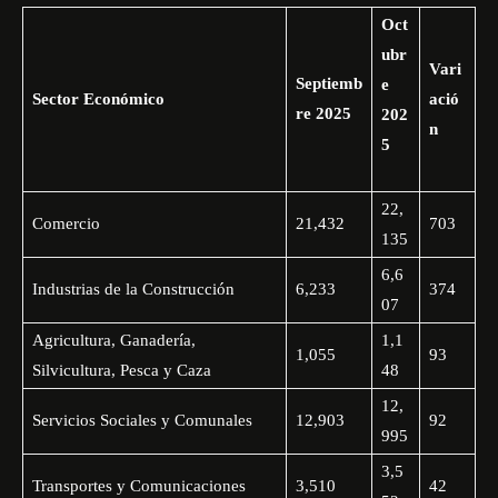
Oct
ubr
Vari
Septiemb
e
Sector Económico
ació
re 2025
202
n
5
22,
Comercio
21,432
703
135
6,6
Industrias de la Construcción
6,233
374
07
Agricultura, Ganadería,
1,1
1,055
93
Silvicultura, Pesca y Caza
48
12,
Servicios Sociales y Comunales
12,903
92
995
3,5
Transportes y Comunicaciones
3,510
42