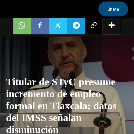
Únete
Titular de STyC presume
incremento de empleo
formal en Tlaxcala; datos
del IMSS señalan
disminución