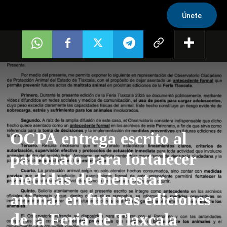
Únete
OCPA entrega escrito al
patronato para fortalecer
medidas de bienestar
animal en futuras ediciones
de la Feria de Tlaxcala