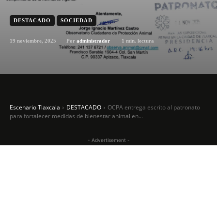
DESTACADO
SOCIEDAD
19 noviembre, 2025
1
min. lectura
Por
administrador
Escenario Tlaxcala
DESTACADO
OCPA entrega escrito al patronato
para fortalecer medidas de bienestar animal en...
- Advertisement -