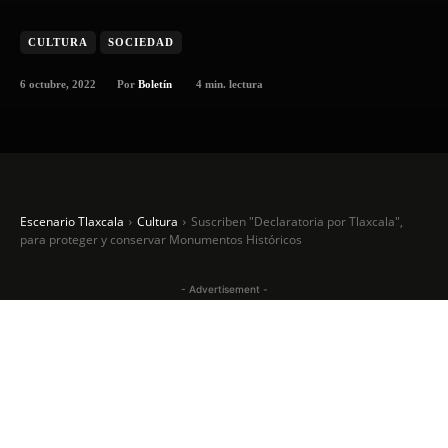
CULTURA
SOCIEDAD
6 octubre, 2022
4
min. lectura
Por
Boletín
Escenario Tlaxcala
Cultura
Suscriben "Declaratoria por Tlaxcala",
para proteger y conservar Monumentos Históricos
- Advertisement -