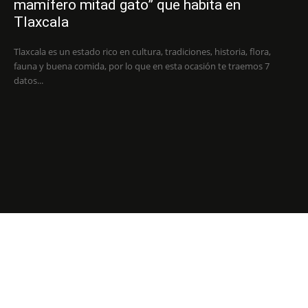
mamífero mitad gato” que habita en
Tlaxcala
Tlaxcala es un estado rico en cultura, tradiciones, historia, flora,
fauna y buena comida, por lo que en esta ocasión te traemos 7
datos...