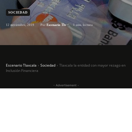
SOCIEDAD
12 noviembre, 2019
1
min. lectura
Por
Escenario Tlx
Escenario Tlaxcala
Sociedad
Tlaxcala la entidad con mayor rezago en
Inclusión Financiera
- Advertisement -