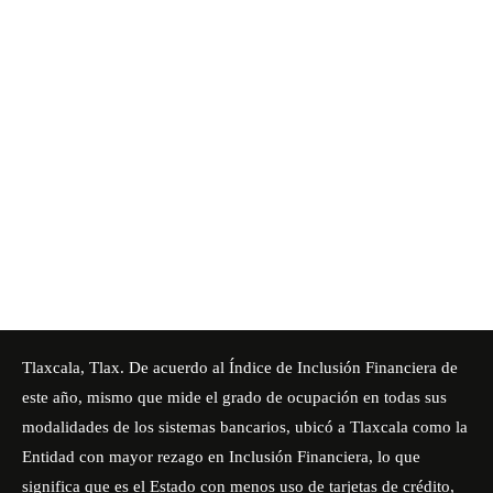
Tlaxcala, Tlax. De acuerdo al Índice de Inclusión Financiera de
este año, mismo que mide el grado de ocupación en todas sus
modalidades de los sistemas bancarios, ubicó a Tlaxcala como la
Entidad con mayor rezago en Inclusión Financiera, lo que
significa que es el Estado con menos uso de tarjetas de crédito,