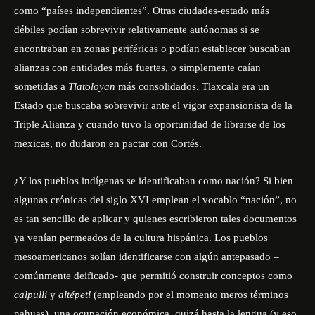
como “países independientes”. Otras ciudades-estado más
débiles podían sobrevivir relativamente autónomas si se
encontraban en zonas periféricas o podían establecer buscaban
alianzas con entidades más fuertes, o simplemente caían
sometidas a
Tlatoloyan
más consolidados. Tlaxcala era un
Estado que buscaba sobrevivir ante el vigor expansionista de la
Triple Alianza y cuando tuvo la oportunidad de librarse de los
mexicas, no dudaron en pactar con Cortés.
¿Y los pueblos indígenas se identificaban como nación? Si bien
algunas crónicas del siglo XVI emplean el vocablo “nación”, no
es tan sencillo de aplicar y quienes escribieron tales documentos
ya venían permeados de la cultura hispánica. Los pueblos
mesoamericanos solían identificarse con algún antepasado –
comúnmente deificado- que permitió construir conceptos como
calpulli
y
altépetl
(empleando por el momento meros términos
nahuas), una ocupación económica, quizá hasta la lengua (y eso