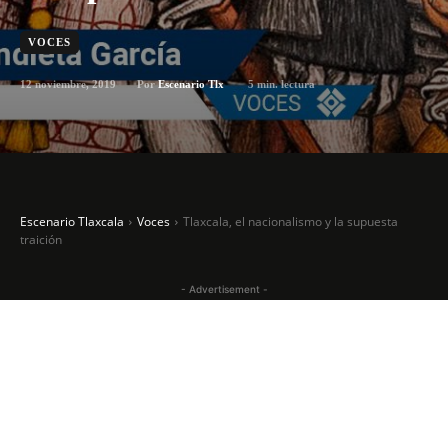
VOCES
12 noviembre, 2019
5
min. lectura
Por
Escenario Tlx
Escenario Tlaxcala
Voces
Tlaxcala, el nacionalismo y la supuesta
traición
- Advertisement -