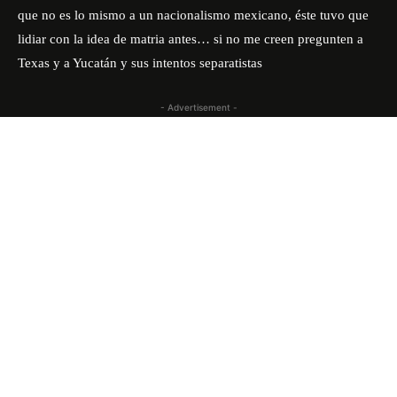
que no es lo mismo a un nacionalismo mexicano, éste tuvo que
lidiar con la idea de matria antes… si no me creen pregunten a
Texas y a Yucatán y sus intentos separatistas
- Advertisement -