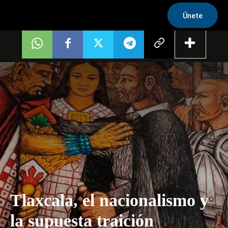
Únete
Tlaxcala, el nacionalismo y
la supuesta traición