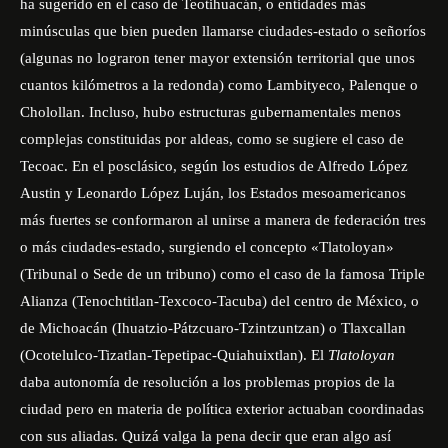
ha sugerido en el caso de Teotihuacán, o entidades más
minúsculas que bien pueden llamarse ciudades-estado o señoríos
(algunas no lograron tener mayor extensión territorial que unos
cuantos kilómetros a la redonda) como Lambityeco, Palenque o
Cholollan. Incluso, hubo estructuras gubernamentales menos
complejas constituidas por aldeas, como se sugiere el caso de
Tecoac. En el posclásico, según los estudios de Alfredo López
Austin y Leonardo López Luján, los Estados mesoamericanos
más fuertes se conformaron al unirse a manera de federación tres
o más ciudades-estado, surgiendo el concepto «Tlatoloyan»
(Tribunal o Sede de un tribuno) como el caso de la famosa Triple
Alianza (Tenochtitlan-Texcoco-Tacuba) del centro de México, o
de Michoacán (Ihuatzio-Pátzcuaro-Tzintzuntzan) o Tlaxcallan
(Ocotelulco-Tizatlan-Tepetipac-Quiahuixtlan). El
Tlatoloyan
daba autonomía de resolución a los problemas propios de la
ciudad pero en materia de política exterior actuaban coordinadas
con sus aliadas. Quizá valga la pena decir que eran algo así