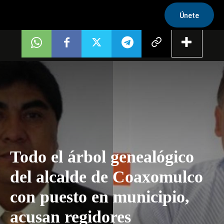
Únete
Todo el árbol genealógico
del alcalde de Coaxomulco
con puesto en municipio,
acusan regidores