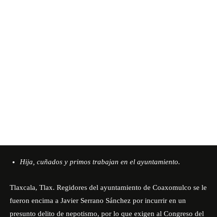
Hija, cuñados y primos trabajan en el ayuntamiento.
Tlaxcala, Tlax. Regidores del ayuntamiento de Coaxomulco se le
fueron encima a Javier Serrano Sánchez por incurrir en un
presunto delito de nepotismo, por lo que exigen al Congreso del