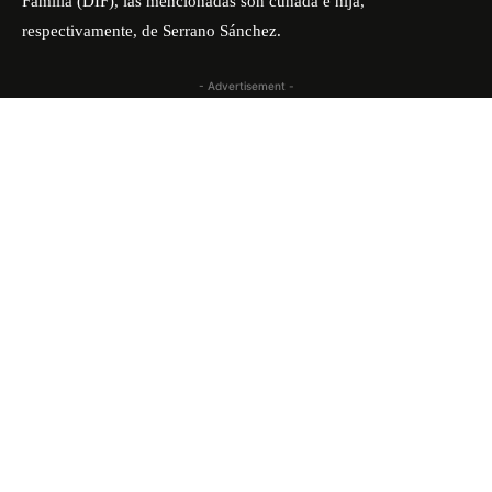
Familia (DIF), las mencionadas son cuñada e hija,
respectivamente, de Serrano Sánchez.
- Advertisement -