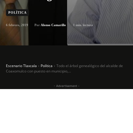
POLÍTICA
6 febrero, 2019
1
min. lectura
Por
Alonso Camarillo
Escenario Tlaxcala
Política
Todo el árbol genealógico del alcalde de
Coaxomulco con puesto en municipio,...
- Advertisement -