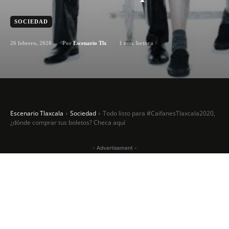
SOCIEDAD
26 febrero, 2020
1
min. lectura
Por
Escenario Tlx
Escenario Tlaxcala
Sociedad
Todo listo para #CaifanesTlaxcala2020,
¿dónde comprar tus boletos? Checa aquí
- Advertisement -