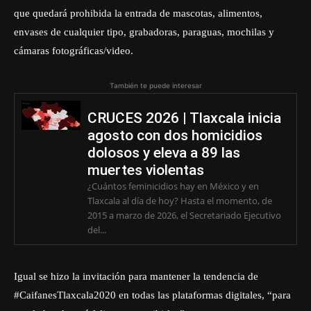
que quedará prohibida la entrada de mascotas, alimentos,
envases de cualquier tipo, grabadoras, paraguas, mochilas y
cámaras fotográficas/video.
También te puede interesar
CRUCES 2026 | Tlaxcala inicia
agosto con dos homicidios
dolosos y eleva a 89 las
muertes violentas
¿Cuántos feminicidios hay en México y en
Tlaxcala al día de hoy? Hasta el momento, de
2015 a marzo de 2026, el Secretariado Ejecutivo
del...
Igual se hizo la invitación para mantener la tendencia de
#CaifanesTlaxcala2020 en todas las plataformas digitales, “para