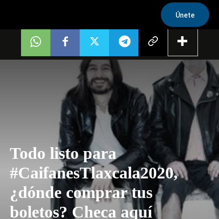
Únete
Todo listo para
#CaifanesTlaxcala2020,
¿dónde comprar tus
boletos? Checa aquí