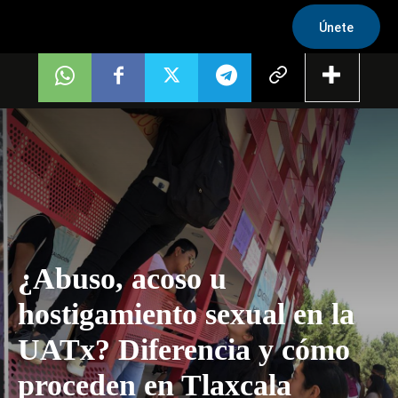
Únete
¿Abuso, acoso u
hostigamiento sexual en la
UATx? Diferencia y cómo
proceden en Tlaxcala