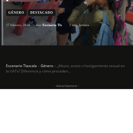
GÉNERO
DESTACADO
27 febrero, 2020
3
min. lectura
Por
Escenario Tlx
Escenario Tlaxcala
Género
¿Abuso, acoso u hostigamiento sexual en
la UATx? Diferencia y cómo proceden...
- Advertisement -