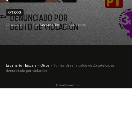
OTROS
29 mayo, 2021
2
min. lectura
Por
Escenario Tlx
Escenario Tlaxcala
Otros
Tomás Orea, alcalde de Zacatelco, es
denunciado por violación
- Advertisement -