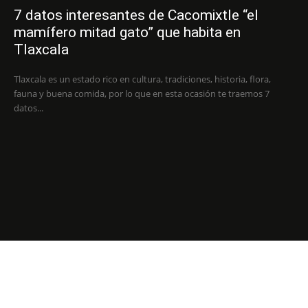
7 datos interesantes de Cacomixtle “el
mamífero mitad gato” que habita en
Tlaxcala
Tlaxcala es un estado rico en cultura, tradiciones, historia, flora,
fauna y buena comida, por lo que en esta ocasión te traemos 7
datos...