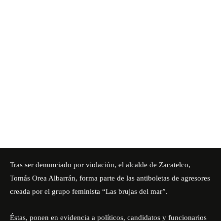
Tras ser denunciado por violación, el alcalde de Zacatelco,
Tomás Orea Albarrán, forma parte de las antiboletas de agresores
creada por el grupo feminista “Las brujas del mar”.
Éstas, ponen en evidencia a políticos, candidatos y funcionarios