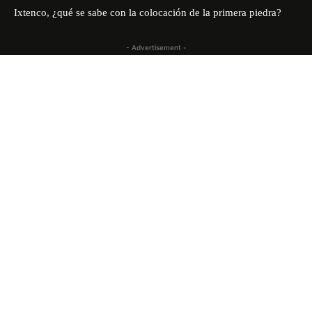
Ixtenco, ¿qué se sabe con la colocación de la primera piedra?
- Advertisement -