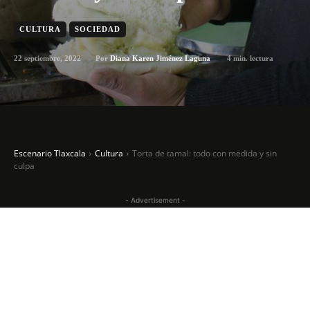
CULTURA
SOCIEDAD
22 septiembre, 2022
4
min. lectura
Por
Diana Karen Jiménez Laguna
Escenario Tlaxcala
Cultura
Torta de tamal: todo con medida y sin
culpa
- Advertisement -