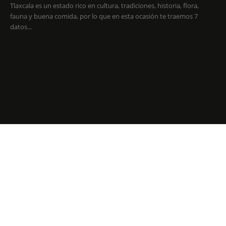
Tlaxcala es un estado rico en cultura, tradiciones, historia, flora,
fauna y buena comida, por lo que en esta ocasión te traemos 7
datos...