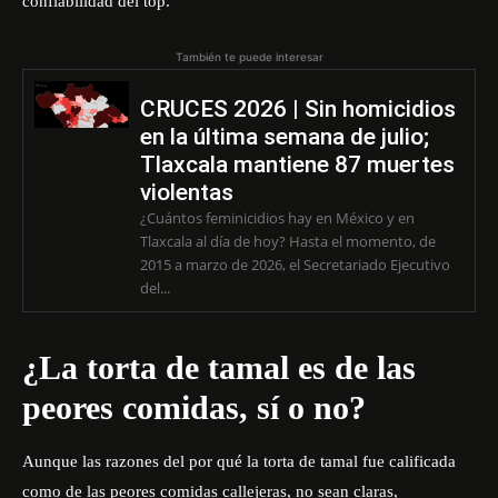
confiabilidad del top.
También te puede interesar
CRUCES 2026 | Sin homicidios
en la última semana de julio;
Tlaxcala mantiene 87 muertes
violentas
¿Cuántos feminicidios hay en México y en
Tlaxcala al día de hoy? Hasta el momento, de
2015 a marzo de 2026, el Secretariado Ejecutivo
del...
¿La torta de tamal es de las
peores comidas, sí o no?
Aunque las razones del por qué la torta de tamal fue calificada
como de las peores comidas callejeras, no sean claras,