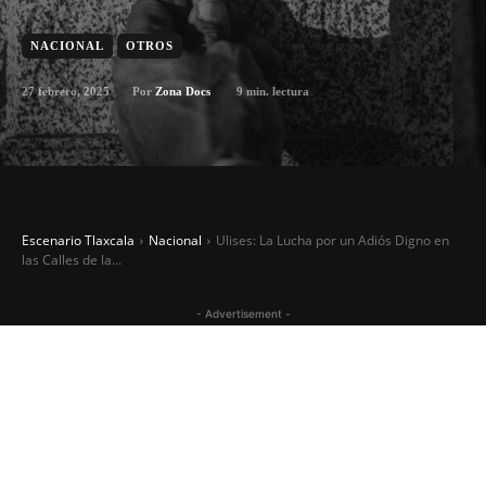
NACIONAL
OTROS
27 febrero, 2025
9
min. lectura
Por
Zona Docs
Escenario Tlaxcala
Nacional
Ulises: La Lucha por un Adiós Digno en
las Calles de la...
- Advertisement -