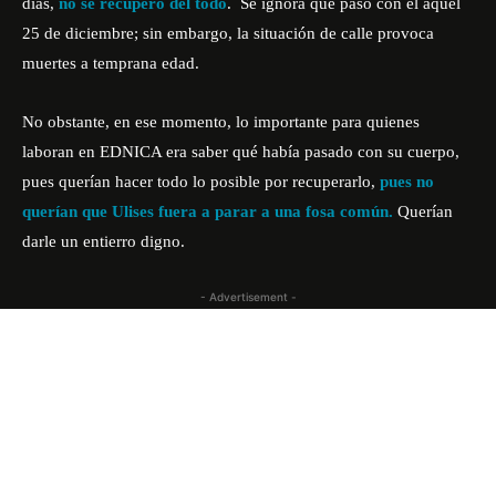
días,
no se recuperó del todo
. Se ignora qué pasó con él aquel
25 de diciembre; sin embargo, la situación de calle provoca
muertes a temprana edad.
No obstante, en ese momento, lo importante para quienes
laboran en EDNICA era saber qué había pasado con su cuerpo,
pues querían hacer todo lo posible por recuperarlo,
pues no
querían que Ulises fuera a parar a una fosa común.
Querían
darle un entierro digno.
- Advertisement -