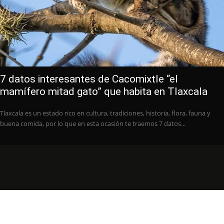
7 datos interesantes de Cacomixtle “el
mamífero mitad gato” que habita en Tlaxcala
Tlaxcala es un estado rico en cultura, tradiciones, historia, flora, fauna y
buena comida, por lo que en esta ocasión te traemos 7 datos...