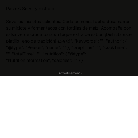
Paso 7: Servir y disfrutar
Sirve los mixiotes calientes. Cada comensal debe desamarrar
su mixiote y formar tacos con tortillas de maíz. Acompaña con
salsa verde cruda para un toque extra de sabor. ¡Disfruta este
platillo lleno de tradición! 🌮🔥😋", "keywords": "", "author": {
"@type": "Person", "name": "" }, "prepTime": "", "cookTime":
"", "totalTime": "", "nutrition": { "@type":
"NutritionInformation", "calories": "" } }
- Advertisement -