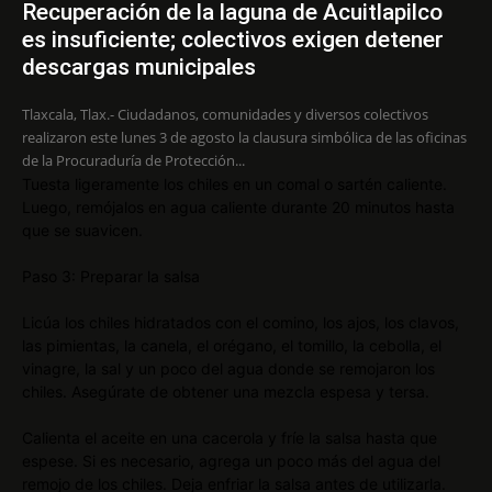
Recuperación de la laguna de Acuitlapilco
es insuficiente; colectivos exigen detener
descargas municipales
Tlaxcala, Tlax.- Ciudadanos, comunidades y diversos colectivos
realizaron este lunes 3 de agosto la clausura simbólica de las oficinas
de la Procuraduría de Protección...
Tuesta ligeramente los chiles en un comal o sartén caliente.
Luego, remójalos en agua caliente durante 20 minutos hasta
que se suavicen.
Paso 3: Preparar la salsa
Licúa los chiles hidratados con el comino, los ajos, los clavos,
las pimientas, la canela, el orégano, el tomillo, la cebolla, el
vinagre, la sal y un poco del agua donde se remojaron los
chiles. Asegúrate de obtener una mezcla espesa y tersa.
Calienta el aceite en una cacerola y fríe la salsa hasta que
espese. Si es necesario, agrega un poco más del agua del
remojo de los chiles. Deja enfriar la salsa antes de utilizarla.