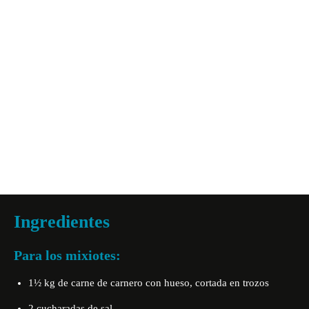
Ingredientes
Para los mixiotes:
1½ kg de carne de carnero con hueso, cortada en trozos
2 cucharadas de sal