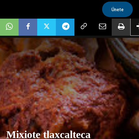
Únete
Mixiote tlaxcalteca