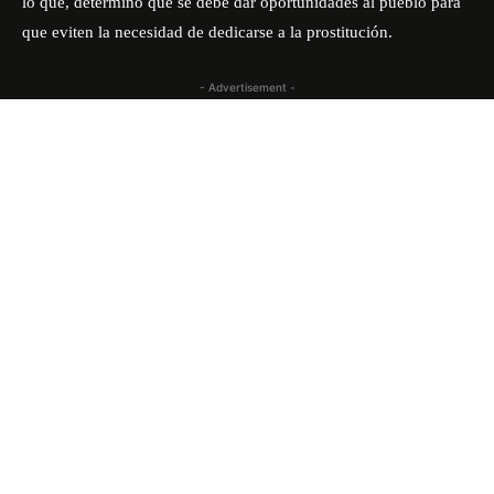
lo que, determinó que se debe dar oportunidades al pueblo para
que eviten la necesidad de dedicarse a la prostitución.
- Advertisement -