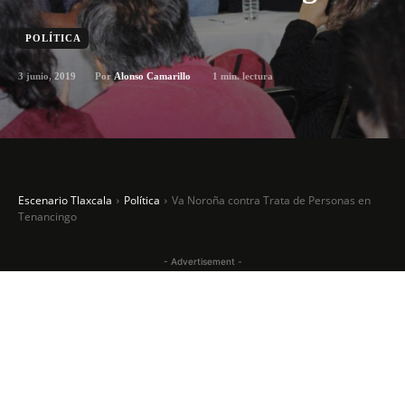
POLÍTICA
3 junio, 2019
1
min. lectura
Por
Alonso Camarillo
Escenario Tlaxcala
Política
Va Noroña contra Trata de Personas en
Tenancingo
- Advertisement -