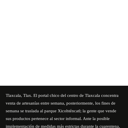
Tlaxcala, Tlax. El portal chico del centro de Tlaxcala concentra
venta de artesanías entre semana, posteriormente, los fines de
semana se traslada al parque Xicohténcatl; la gente que vende
sus productos pertenece al sector informal. Ante la posible
implementación de medidas más estrictas durante la cuarentena,