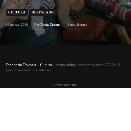
CULTURA
DESTACADO
19 marzo, 2020
1
min. lectura
Por
Dania Corona
Escenario Tlaxcala
Cultura
Venta online, alternativa ante COVID-19
para artesanos tlaxcaltecas
- Advertisement -