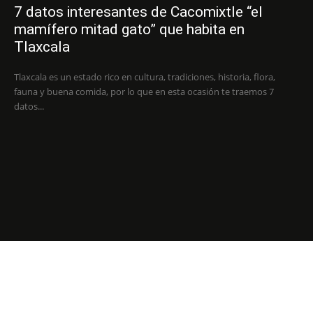
7 datos interesantes de Cacomixtle “el
mamífero mitad gato” que habita en
Tlaxcala
Tlaxcala es un estado rico en cultura, tradiciones, historia, flora,
fauna y buena comida, por lo que en esta ocasión te traemos 7
datos...