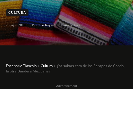
CULTURA
7 mayo, 2019
2
min. lectura
Por
Jose Reyes
Escenario Tlaxcala
Cultura
¿Ya sabías esto de los Sarapes de Contla,
la otra Bandera Mexicana?
- Advertisement -