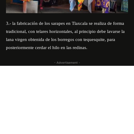
3.- la fabricación de los sarapes en Tlaxcala se realiza de forma
tradicional, con telares horizontales, al principio debe lavarse la
lana virgen obtenida de los borregos con tequesquite, para
posteriormente cerdar el hilo en las redinas.
- Advertisement -