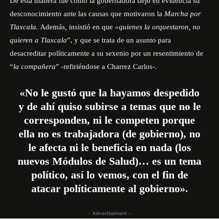
De esta manera fue como la gobernadora dejó en evidencia su
desconocimiento ante las causas que motivaron la
Marcha por
Tlaxcala.
Además
,
insistió en que
«quienes la orquestaron, no
quieren a Tlaxcala
”, y que se trata de un asunto para
desacreditar políticamente a su sexenio por un resentimiento de
“
la compañera
” -refiriéndose a Charrez Carlos-.
«No le gustó que la hayamos despedido
y de ahí quiso subirse a temas que no le
corresponden, ni le competen porque
ella no es trabajadora (de gobierno), no
le afecta ni le beneficia en nada (los
nuevos Módulos de Salud)… es un tema
político, así lo vemos, con el fin de
atacar políticamente al gobierno».
- Advertisement -