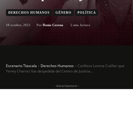
DERECHOS HUMANOS
GÉNERO
POLÍTICA
10 octubre, 2023
2
min. lectura
Por
Dania Corona
Escenario Tlaxcala
Derechos Humanos
Confiesa Lorena Cuéllar que
Yenny Charrez fue despedida del Centro de Justicia...
- Advertisement -