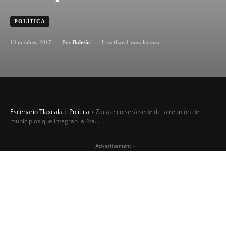
POLÍTICA
13 octubre, 2017
Less than 1
min. lectura
Por
Boletín
Escenario Tlaxcala
Política
Zacatelco será sede de la reunión de
municipios que integran la 4ta...
- Advertisement -