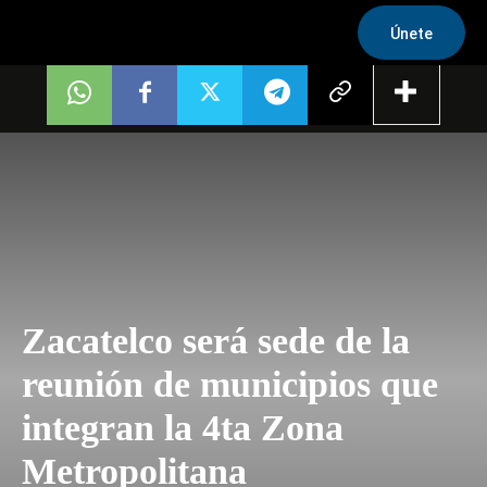
Únete
Zacatelco será sede de la
reunión de municipios que
integran la 4ta Zona
Metropolitana