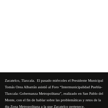
Zacatelco, Tlaxcala. El pasado miércoles el Presidente Municipal
Tomás Orea Albarrán asistió al Foro “Intermunicipalidad Puebla-
Tlaxcala: Gobernanza Metropolitana”, realizado en San Pablo del
Monte, con el fin de hablar sobre las problemáticas y retos de la
4ta Zona Metropolitana a la que Zacatelco pertenece.