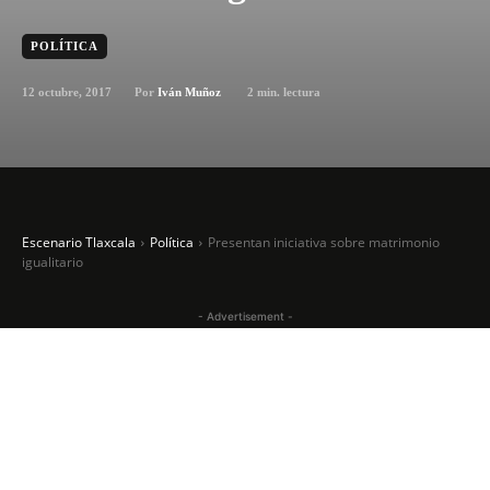
POLÍTICA
12 octubre, 2017
2
min. lectura
Por
Iván Muñoz
Escenario Tlaxcala
Política
Presentan iniciativa sobre matrimonio
igualitario
- Advertisement -