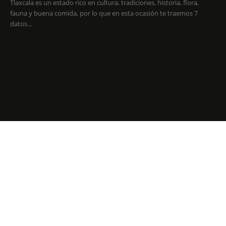
Tlaxcala es un estado rico en cultura, tradiciones, historia, flora,
fauna y buena comida, por lo que en esta ocasión te traemos 7
datos...