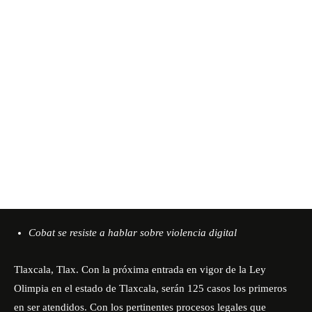
Cobat se resiste a hablar sobre violencia digital
Tlaxcala, Tlax. Con la próxima entrada en vigor de la Ley
Olimpia en el estado de Tlaxcala, serán 125 casos los primeros
en ser atendidos. Con los pertinentes procesos legales que