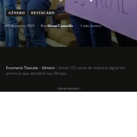
GÉNERO
DESTACADO
13 diciembre, 2019
1
min. lectura
Por
Alonso Camarillo
Escenario Tlaxcala
Género
Serán 125 casos de violencia digital los
primeros que atenderá Ley Olimpia
- Advertisement -