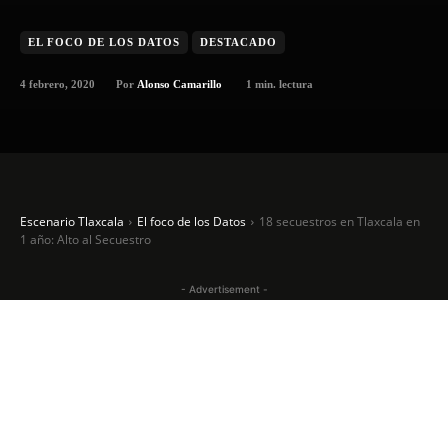
EL FOCO DE LOS DATOS
DESTACADO
4 febrero, 2020
1
min. lectura
Por
Alonso Camarillo
Escenario Tlaxcala
El foco de los Datos
18 secuestros en Tlaxcala en
1 año: Alto al Secuestro
- Advertisement -