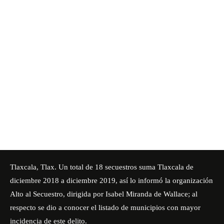
Tlaxcala, Tlax. Un total de 18 secuestros suma Tlaxcala de
diciembre 2018 a diciembre 2019, así lo informó la organización
Alto al Secuestro, dirigida por Isabel Miranda de Wallace; al
respecto se dio a conocer el listado de municipios con mayor
incidencia de este delito.