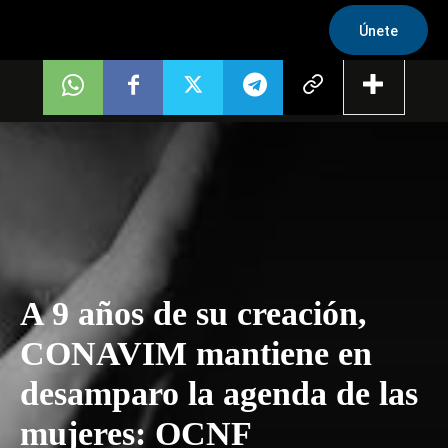
Únete
A 9 años de su creación,
CONAVIM mantiene en
desamparo la agenda de las
mujeres: OCNF