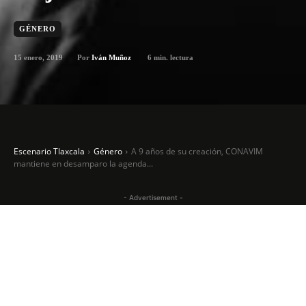
GÉNERO
15 enero, 2019
6
min. lectura
Por
Iván Muñoz
Escenario Tlaxcala
Género
A 9 años de su creación, CONAVIM
mantiene en desamparo la agenda...
- Advertisement -