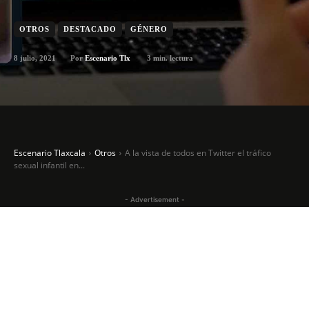
OTROS
DESTACADO
GÉNERO
8 julio, 2021
3
min. lectura
Por
Escenario Tlx
Escenario Tlaxcala
Otros
A la vista de todos en Twitter el tráfico
sexual infantil en...
- Advertisement -