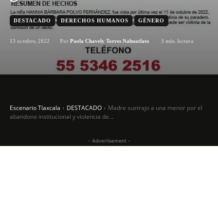
DESTACADO
DERECHOS HUMANOS
GÉNERO
13 octubre, 2022
3
min. lectura
Por
Paola Chavely Torres Nahuatlato
Escenario Tlaxcala
DESTACADO
Madre sustrajo a una menor por el
abandono institucional y violencia de...
- Advertisement -