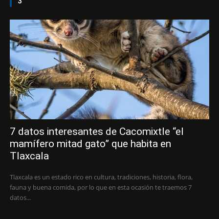
3
7 datos interesantes de Cacomixtle “el
mamífero mitad gato” que habita en
Tlaxcala
Tlaxcala es un estado rico en cultura, tradiciones, historia, flora,
fauna y buena comida, por lo que en esta ocasión te traemos 7
datos...