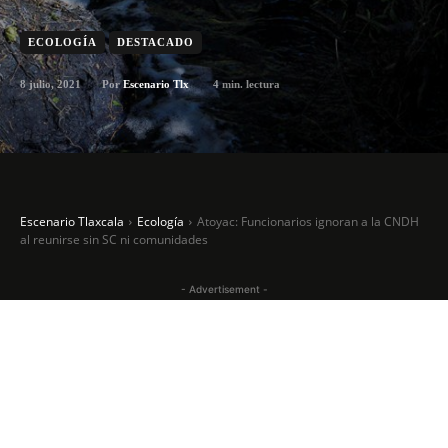
ECOLOGÍA
DESTACADO
8 julio, 2021
4
min. lectura
Por
Escenario Tlx
Escenario Tlaxcala
Ecología
Atoyac: Funcionarios ignoran a la CNDH
al reunirse sin SC ni comunidades
- Advertisement -