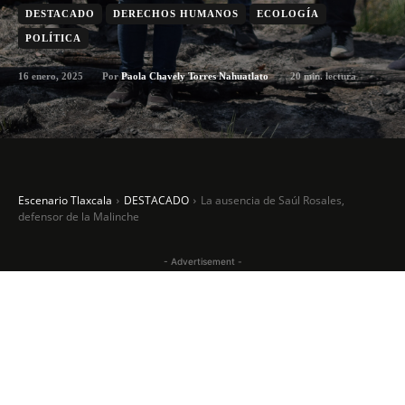
DESTACADO
DERECHOS HUMANOS
ECOLOGÍA
POLÍTICA
16 enero, 2025
20
min. lectura
Por
Paola Chavely Torres Nahuatlato
Escenario Tlaxcala
DESTACADO
La ausencia de Saúl Rosales,
defensor de la Malinche
- Advertisement -