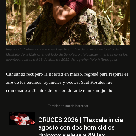
Raymundo Cahuantzi descansa bajo la sombra de un árbol en lo alto de la
Montaña de la Malinche, del lado de San Pedro Tlalcuapan, mientras narra los
acontecimientos del 15 de abril de 2022. Fotografía: Poleth Rodríguez.
Cahuantzi recuperó la libertad en marzo, regresó para respirar el
aire de los encinos, oyameles y ocotes. Saúl Rosales fue
condenado a 20 años de prisión durante el mismo juicio.
También te puede interesar
CRUCES 2026 | Tlaxcala inicia
agosto con dos homicidios
dolosos y eleva a 89 las