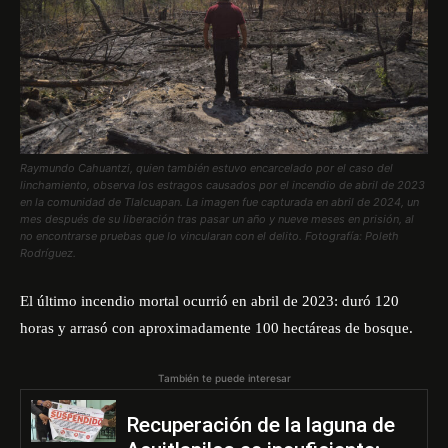
Raymundo Cahuantzi, quien también estuvo encarcelado por el caso del
linchamiento, observa los estragos causados por el incendio de abril de 2023
en la comunidad de Tlalcuapan. La imagen fue capturada en abril de 2024, un
mes después de su liberación tras pasar un año y nueve meses en prisión, al
no encontrarse pruebas que lo vincularan con el delito. Fotografía: Poleth
Rodríguez.
El último incendio mortal ocurrió en
abril de 2023
: duró 120
horas y arrasó con aproximadamente 100 hectáreas de bosque.
También te puede interesar
Recuperación de la laguna de