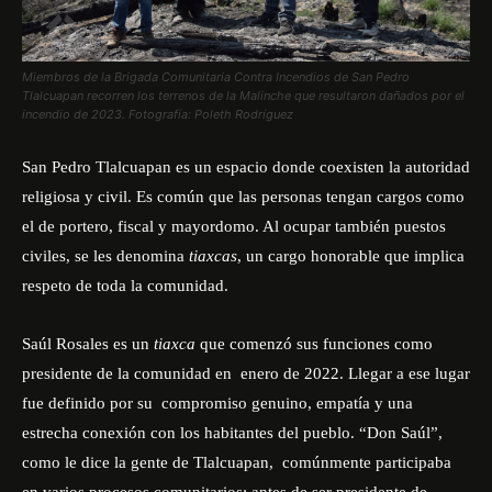
Miembros de la Brigada Comunitaria Contra Incendios de San Pedro
Tlalcuapan recorren los terrenos de la Malinche que resultaron dañados por el
incendio de 2023. Fotografía: Poleth Rodríguez
San Pedro Tlalcuapan es un espacio donde coexisten la autoridad
religiosa y civil. Es común que las personas tengan cargos como
el de portero, fiscal y mayordomo. Al ocupar también puestos
civiles, se les denomina
tiaxcas
, un cargo honorable que implica
respeto de toda la comunidad.
Saúl Rosales es un
tiaxca
que comenzó sus funciones como
presidente de la comunidad en enero de 2022. Llegar a ese lugar
fue definido por su compromiso genuino, empatía y una
estrecha conexión con los habitantes del pueblo. “Don Saúl”,
como le dice la gente de Tlalcuapan, comúnmente participaba