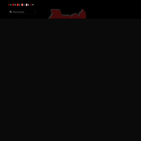
CRUCES 2026 | Tlaxcala inicia agosto con dos homicidios
dolosos y eleva a 89 las muertes violentas
DESTACADO
6 AGOSTO, 2026