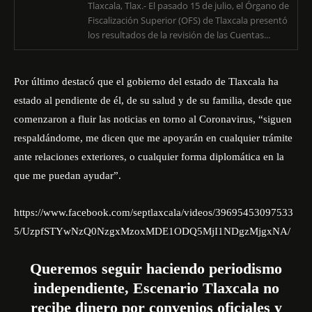
Tlaxcala, Tlax.- El pasado 15 de julio, el Órgano de
Fiscalización Superior (OFS) de Tlaxcala presentó
los resultados de la revisión de las Cuentas...
Por último destacó que el gobierno del estado de Tlaxcala ha
estado al pendiente de él, de su salud y de su familia, desde que
comenzaron a fluir las noticias en torno al Coronavirus, “siguen
respaldándome, me dicen que me apoyarán en cualquier trámite
ante relaciones exteriores, o cualquier forma diplomática en la
que me puedan ayudar”.
https://www.facebook.com/septlaxcala/videos/39695453097533
5/UzpfSTYwNzQ0NzgxMzoxMDE1ODQ5MjI1NDgzMjgxNA/
Queremos seguir haciendo periodismo
independiente, Escenario Tlaxcala no
recibe dinero por convenios oficiales y