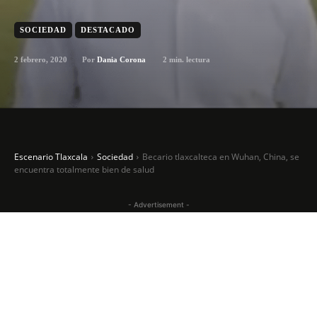
SOCIEDAD
DESTACADO
2 febrero, 2020
2
min. lectura
Por
Dania Corona
Escenario Tlaxcala
Sociedad
Becario tlaxcalteca en Wuhan, China, se
encuentra totalmente bien de salud
- Advertisement -