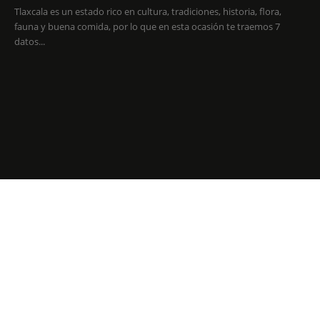
Tlaxcala es un estado rico en cultura, tradiciones, historia, flora,
fauna y buena comida, por lo que en esta ocasión te traemos 7
datos...