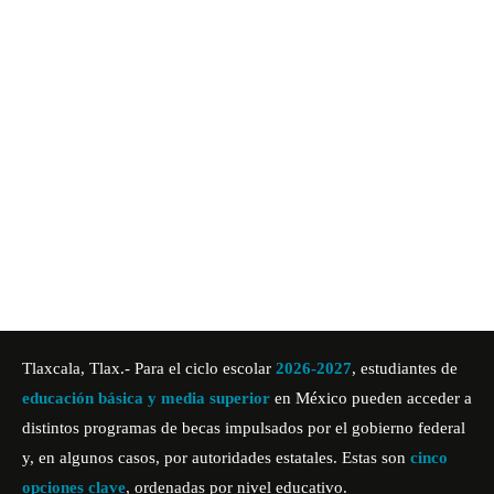
Tlaxcala, Tlax.- Para el ciclo escolar
2026-2027
, estudiantes de
educación básica y media superior
en México pueden acceder a
distintos programas de becas impulsados por el
gobierno federal
y, en algunos casos, por autoridades estatales. Estas son
cinco
opciones clave
, ordenadas por nivel educativo.