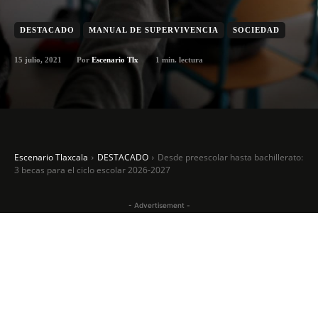
DESTACADO
MANUAL DE SUPERVIVENCIA
SOCIEDAD
15 julio, 2021
1
min. lectura
Por
Escenario Tlx
Escenario Tlaxcala
DESTACADO
Desde preescolar hasta bachillerato:
3 becas para el ciclo escolar 2026-2027
- Advertisement -