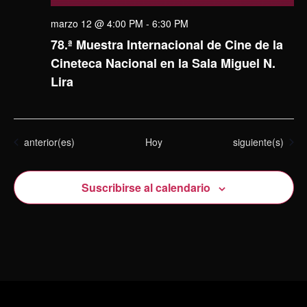
marzo 12 @ 4:00 PM
-
6:30 PM
78.ª Muestra Internacional de Cine de la
Cineteca Nacional en la Sala Miguel N.
Lira
Eventos
Eventos
anterior(es)
Hoy
siguiente(s)
Suscribirse al calendario