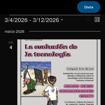
Únete
Eventos
3/4/2026
 - 
3/12/2026
Na
Navega
Buscar
Lista
de
Selecciona
de
marzo 2026
la
vis
fecha.
búsqu
de
MIÉ
y
4
Eve
vistas
de
Evento