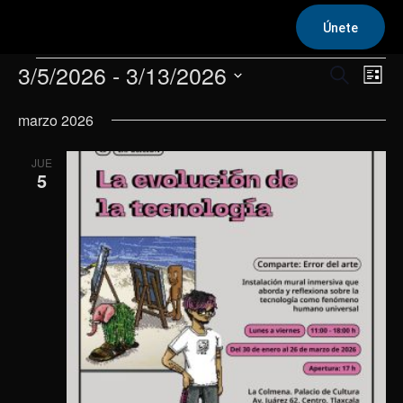
Únete
Eventos
3/5/2026
 - 
3/13/2026
Na
Navega
Buscar
Lista
de
Selecciona
de
marzo 2026
la
vis
fecha.
búsqu
de
JUE
y
5
Eve
vistas
de
Evento