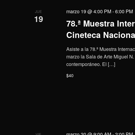
marzo 19 @ 4:00 PM
-
6:00 PM
JUE
19
78.ª Muestra Inte
Cineteca Nacional
Asiste a la 78.ª Muestra Interna
marzo la Sala de Arte Miguel N.
contemporáneo. El […]
$40
marzo 20 @ 9:00 AM
-
2:00 PM
VIE