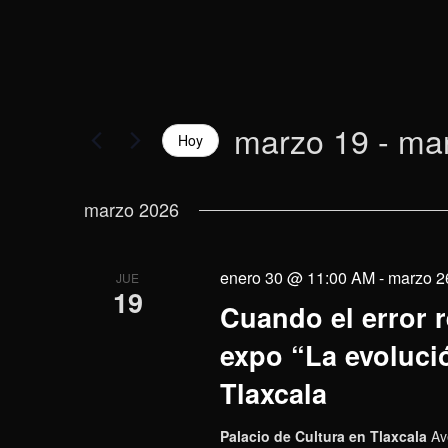
marzo 19
 - 
ma
Hoy
Selecciona
la
marzo 2026
fecha.
enero 30 @ 11:00 AM
-
marzo 2
JUE
19
Cuando el error r
expo “La evolució
Tlaxcala
Palacio de Cultura en Tlaxcala
Av