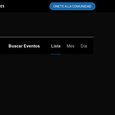
LES
ÚNETE A LA COMUNIDAD
Navegación
Buscar Eventos
Lista
Mes
Día
de
vistas
de
Evento