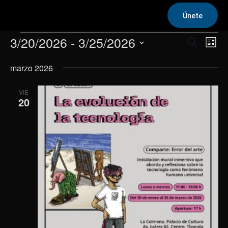
Únete
Eventos
3/20/2026
 - 
3/25/2026
Na
Navega
Buscar
Lista
de
Selecciona
de
marzo 2026
la
vis
fecha.
búsqu
de
VIE
y
20
Eve
vistas
de
Evento