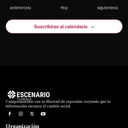
Eventos
Eventos
anterior(es)
Hoy
siguiente(s)
Suscribirse al calendario
Comprometidos con la libertad de expresión creyendo que la
información encauza el cambio social.
Organización