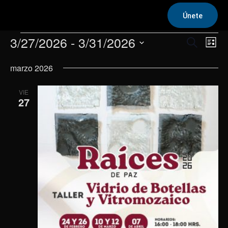
Únete
Eventos
3/27/2026
 - 
3/31/2026
Na
Navega
Buscar
Lista
de
Selecciona
de
marzo 2026
la
vis
fecha.
búsqu
de
VIE
y
27
Eve
vistas
de
Evento