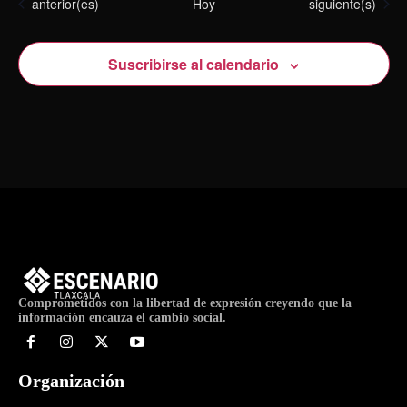
Eventos
Eventos
anterior(es)
Hoy
siguiente(s)
Suscribirse al calendario
Comprometidos con la libertad de expresión creyendo que la
información encauza el cambio social.
Organización