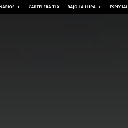
NARIOS
CARTELERA TLX
BAJO LA LUPA
ESPECIA